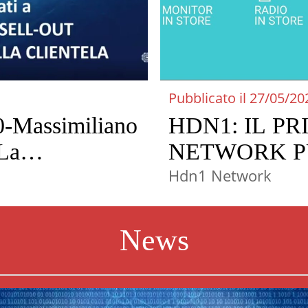
Pubblicato il 27/05/20
-Massimiliano
HDN1: IL P
La
NETWORK P
le nel negozio
ESCLUSIVO 
Hdn1 Network
FERRAMEN
News