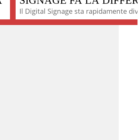
A
SIGNAGE FA LA DIFFE
​Il Digital Signage sta rapidamente di
una delle tecnologie di comunicazione
più usate all’interno dei punti di vend
a
Secondo una ricerca ScreenCloud que
tecnologia consente di avere il 400% 
on
visualizzazioni in più dell’advertising 
messaggio promozionale rispetto alla