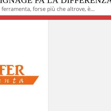
IGNAGE FA LA DIFFERENZ
 ferramenta, forse più che altrove, è
ecessario che il venditore sia tecnicamente
ompetente e si metta in posizione di ascolto
i confronti del cliente per capire il problem
 proporre la soluzione. L’approccio razionale
ella vendita, basata su prodotto e prezzo, n
però sufficiente pe