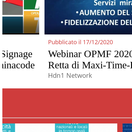
Pubblicato il 17/12/2020
 Signage
Webinar OPMF 2020
iminacode
Retta di Maxi-Time-
comunicazione digita
Hdn1 Network
ferramenta.