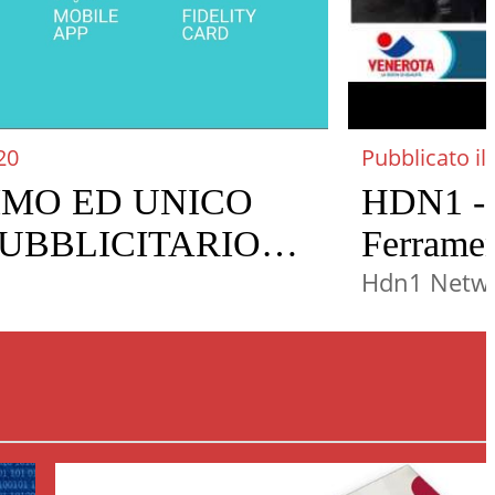
20
Pubblicato il
RIMO ED UNICO
HDN1 - P
UBBLICITARIO
Ferramen
PER
Hdn1 Netw
TA